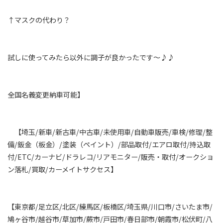
↑マスクの代わり？
試しに使ってみたら以外に調子が良かったです～♪♪
全国名義変更納車可能】
【埼玉/新車/新古車/中古車/未使用車/自動車販売/車検/修理/整
備/鈑金（板金）/塗装（ペイント）/部品取付/エアロ取付/持込取
付/ETC/カーナビ/ドラレコ/リアモニター/販売・取付/オークショ
ン落札/買取/カーメイトサクセス】
【東京都/足立区/北区/練馬区/板橋区/埼玉県/川口市/さいたま市/
鳩ヶ谷市/越谷市/草加市/蕨市/戸田市/春日部市/朝霞市/松伏町/八