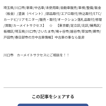
埼玉県/川口市/新車/中古車/未使用車/自動車販売/車検/整備/鈑金
（板金）/塗装（ペイント）/部品取付/エアロ取付/持込取付/ETC/
カーナビ/リアモニター/販売・取付/オークション落札品取付/修理
/買取/カーメイトサクセス】 ☆ 【東京都/足立区/北区/練馬区/
板橋区/埼玉県/川口市/さいたま市/鳩ヶ谷市/越谷市/草加市/蕨市/
戸田市/春日部市の方中古車情報】中古車の事なら是非
川口市 カーメイトサクセスにご相談を！！
この記事をシェアする