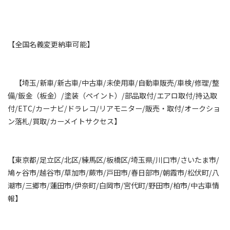
【全国名義変更納車可能】
【埼玉/新車/新古車/中古車/未使用車/自動車販売/車検/修理/整
備/鈑金（板金）/塗装（ペイント）/部品取付/エアロ取付/持込取
付/ETC/カーナビ/ドラレコ/リアモニター/販売・取付/オークショ
ン落札/買取/カーメイトサクセス】
【東京都/足立区/北区/練馬区/板橋区/埼玉県/川口市/さいたま市/
鳩ヶ谷市/越谷市/草加市/蕨市/戸田市/春日部市/朝霞市/松伏町/八
潮市/三郷市/蓮田市/伊奈町/白岡市/宮代町/野田市/柏市/中古車情
報】