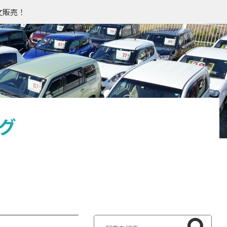
文販売！
グ