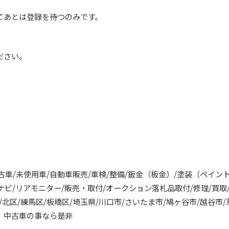
てあとは登録を待つのみです。
ださい。
。
中古車/未使用車/自動車販売/車検/整備/鈑金（板金）/塗装（ペイン
カーナビ/リアモニター/販売・取付/オークション落札品取付/修理/買
北区/練馬区/板橋区/埼玉県/川口市/さいたま市/鳩ヶ谷市/越谷市/
】中古車の事なら是非