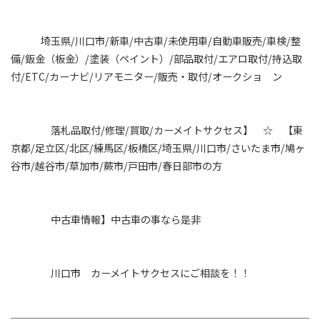
埼玉県/川口市/新車/中古車/未使用車/自動車販売/車検/整
備/鈑金（板金）/塗装（ペイント）/部品取付/エアロ取付/持込取
付/ETC/カーナビ/リアモニター/販売・取付/オークショ ン
落札品取付/修理/買取/カーメイトサクセス】 ☆ 【東
京都/足立区/北区/練馬区/板橋区/埼玉県/川口市/さいたま市/鳩ヶ
谷市/越谷市/草加市/蕨市/戸田市/春日部市の方
中古車情報】中古車の事なら是非
川口市 カーメイトサクセスにご相談を！！