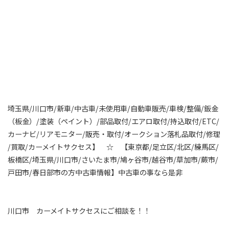
埼玉県/川口市/新車/中古車/未使用車/自動車販売/車検/整備/鈑金
（板金）/塗装（ペイント）/部品取付/エアロ取付/持込取付/ETC/
カーナビ/リアモニター/販売・取付/オークション落札品取付/修理
/買取/カーメイトサクセス】 ☆ 【東京都/足立区/北区/練馬区/
板橋区/埼玉県/川口市/さいたま市/鳩ヶ谷市/越谷市/草加市/蕨市/
戸田市/春日部市の方中古車情報】中古車の事なら是非
川口市 カーメイトサクセスにご相談を！！