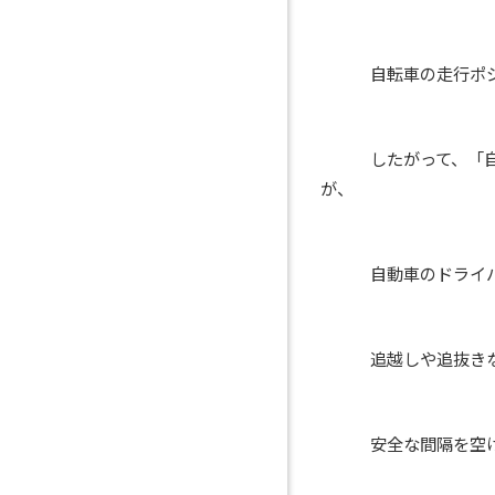
自転車の走行ポジシ
したがって、「自転
が、
自動車のドライバー
追越しや追抜きなど
安全な間隔を空ける