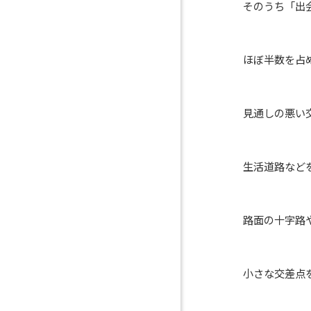
そのうち「出会い頭事
ほぼ半数を占めてい
見通しの悪い交差点
生活道路などを走行
路面の十字路や丁字
小さな交差点を見逃