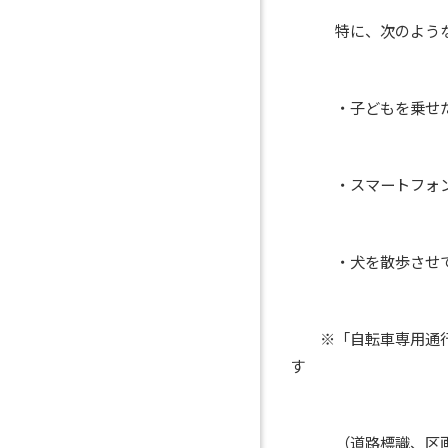
特に、次のような自
・子どもを乗せた二
・スマートフォンや
・犬を散歩させて
※「自転車専用通行帯
す
（道路標識、区画線及