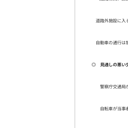
道路外施設に入るた
自動車の通行は禁止
◎ 見通しの悪い交
警察庁交通局が公表
自転車が当事者（第１