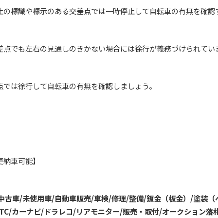
識や標示のある交差点では一時停止して自転車の有無を確認
も左右の見通しのきかない場合には徐行が義務づけられてい
徐行して自転車の有無を確認しましょう。
納車可能】
/中古車/未使用車/自動車販売/車検/修理/整備/鈑金（板金）/塗装（
ETC/カーナビ/ドラレコ/リアモニター/販売・取付/オークション落