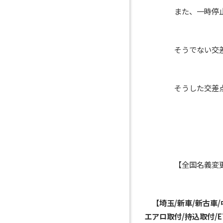
また、一時停止の標
そうでない交差点で
そうした交差点では
【全国名義変更
【埼玉/新車/新古車
エアロ取付/持込取付/