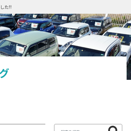
た!!
グ