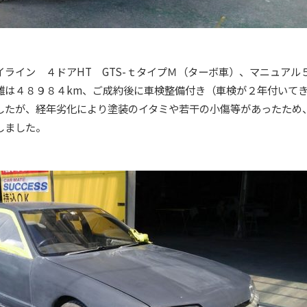
ライン ４ドアHT GTS-ｔタイプＭ（ターボ車）、マニュアル
離は４８９８４km、ご成約後に車検整備付き（車検が２年付いて
したが、経年劣化により塗装のイタミや若干の小傷等があったため
しました。