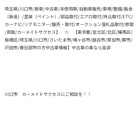
埼玉県/川口市/新車/中古車/未使用車/自動車販売/車検/整備/鈑金
（板金）/塗装（ペイント）/部品取付/エアロ取付/持込取付/ETC/
カーナビ/リアモニター/販売・取付/オークション落札品取付/修理
/買取/カーメイトサクセス】 ☆ 【東京都/足立区/北区/練馬区/
板橋区/埼玉県/川口市/さいたま市/鳩ヶ谷市/越谷市/草加市/蕨市/
戸田市/春日部市の方中古車情報】中古車の事なら是非
川口市 カーメイトサクセスにご相談を！！