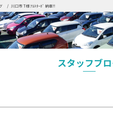
川口市 T様 ｱﾙﾄﾀｰﾎﾞ 納車!!
グ
スタッフブロ