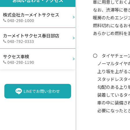
車に用意しておくよ
なお、渋滞等に巻き
株式会社カーメイトサクセス
暖房のためエンジン
048-298-1000
燃料切れになるおそ
あらかじめ燃料を満タ
カーメイトサクセス春日部店
048-792-0333
〇 タイヤチェーン
サクセス車検
048-298-1190
ノーマルタイヤの場
上り坂を上がること
スタッドレスタイヤ
勾配のある上り坂で
装着しているタイヤ
車の中に装備されて
必要になったときに