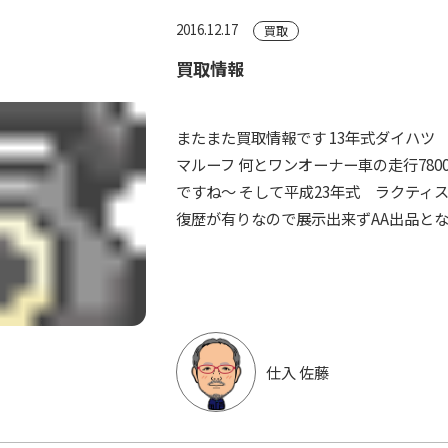
2016.12.17
買取
買取情報
またまた買取情報です 13年式ダイハツ 
マルーフ 何とワンオーナー車の走行780
ですね～ そして平成23年式 ラクティ
復歴が有りなので展示出来ずAA出品となり
仕入 佐藤