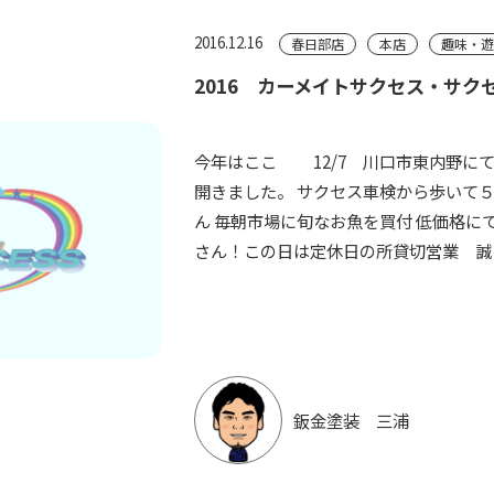
2016.12.16
春日部店
本店
趣味・
2016 カーメイトサクセス・サク
今年はここ 12/7 川口市東内野に
開きました。 サクセス車検から歩いて
ん 毎朝市場に旬なお魚を買付 低価格に
さん！この日は定休日の所貸切営業 誠に
鈑金塗装 三浦