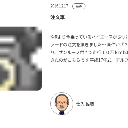
2016.12.17
販売
注文車
K様より今乗っているハイエースがぶつ
ァードの注文を頂きました～ 条件が『
り、サンルーフ付きで走行１０万ｋｍ以
きたのがこちらです 平成17年式 アルフ
仕入 佐藤