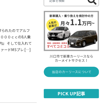
けられたのでアルフ
３０００ｃｃの8人乗
内』 そして仕入れて
ァードMSプレ […]
PICK UP記事