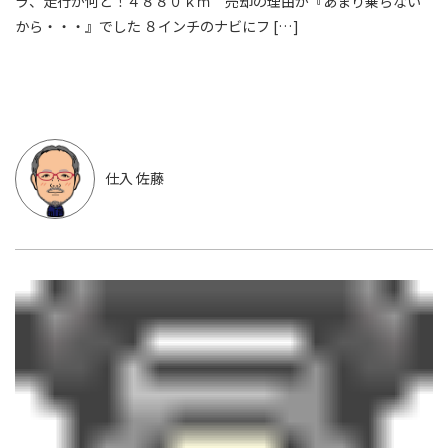
ラ、走行が何と！４８８０ｋｍ 売却の理由が『あまり乗らない
から・・・』でした ８インチのナビにフ […]
仕入 佐藤