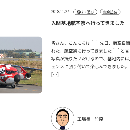
2018.11.27
趣味・遊び
鈑金塗装
入間基地航空祭へ行ってきました
皆さん、こんにちは＾＾ 先日、航空自
れた、航空祭に行ってきました＾＾と言
写真が撮りたいだけなので、基地内には
ェンスに張り付いて楽しんできました。
[…]
工場長 竹原