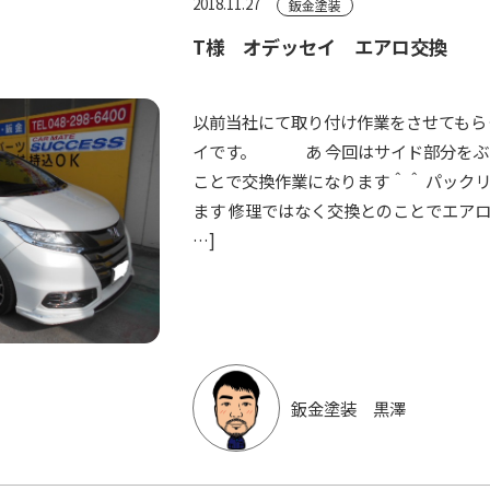
2018.11.27
鈑金塗装
T様 オデッセイ エアロ交換
以前当社にて取り付け作業をさせてもら
イです。 あ 今回はサイド部分をぶ
ことで交換作業になります＾＾ パック
ます 修理ではなく交換とのことでエアロ
…]
鈑金塗装 黒澤