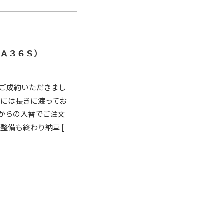
ＨＡ３６Ｓ）
ご成約いただきまし
にには長きに渡ってお
ラからの入替でご注文
整備も終わり納車 [