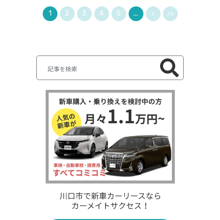
1
2
3
4
5
...
>
>>