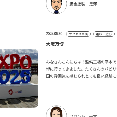
鈑金塗装 黒澤
2025.06.30
サクセス車検
趣味・遊び
大阪万博
みなさんこんにちは！整備工場の平木で
博に行ってきました。たくさんのパビリ
国の雰囲気を感じられとても良い経験
フロント 平木