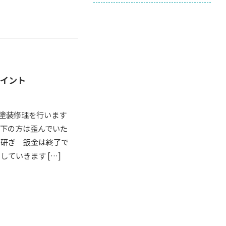
ペイント
金塗装修理を行います
、下の方は歪んでいた
を研ぎ 鈑金は終了で
ていきます […]