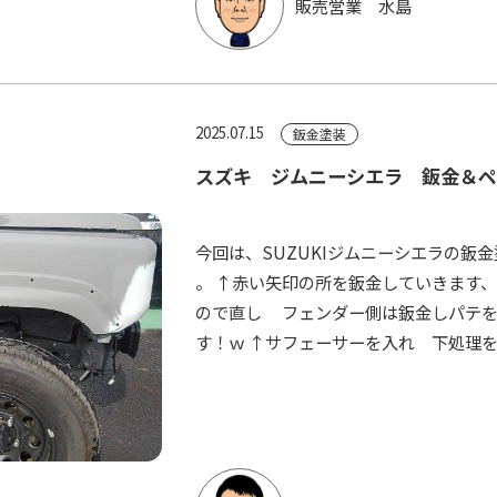
販売営業 水島
2025.07.15
鈑金塗装
スズキ ジムニーシエラ 鈑金＆
今回は、SUZUKIジムニーシエラの鈑
。 ↑赤い矢印の所を鈑金していきます
ので直し フェンダー側は鈑金しパテ
す！ｗ ↑サフェーサーを入れ 下処理をし