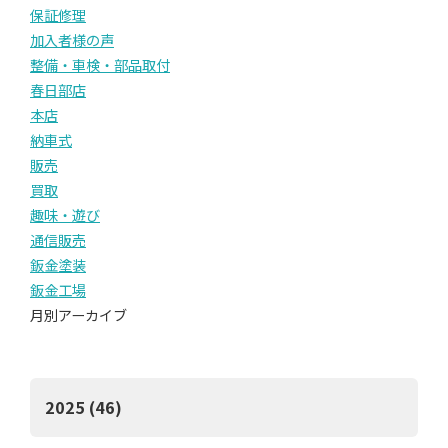
保証修理
加入者様の声
整備・車検・部品取付
春日部店
本店
納車式
販売
買取
趣味・遊び
通信販売
鈑金塗装
鈑金工場
月別アーカイブ
2025 (46)