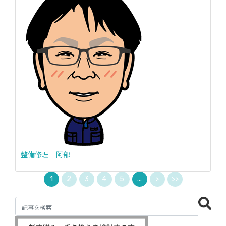
整備修理 阿部
1
2
3
4
5
...
>
>>