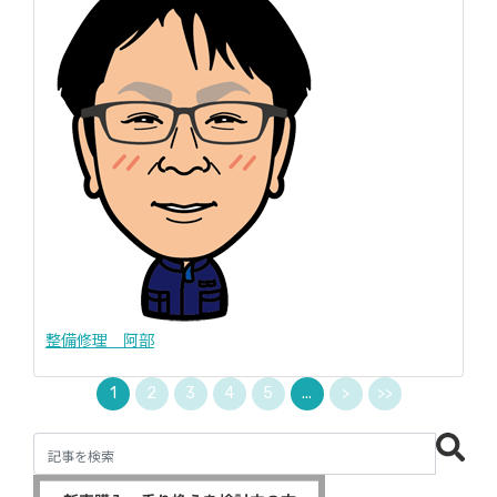
整備修理 阿部
1
2
3
4
5
...
>
>>