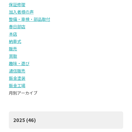
保証修理
加入者様の声
整備・車検・部品取付
春日部店
本店
納車式
販売
買取
趣味・遊び
通信販売
鈑金塗装
鈑金工場
月別アーカイブ
2025 (46)